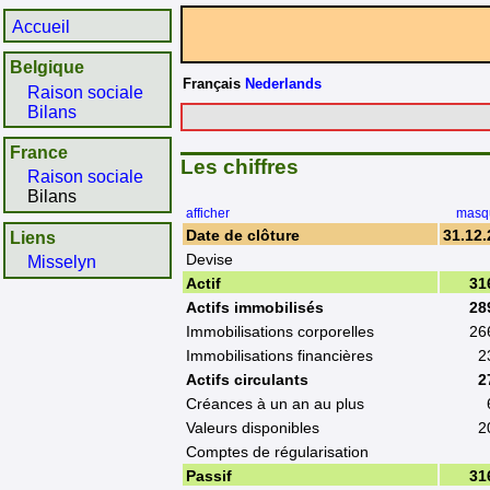
Accueil
Belgique
Français
Nederlands
Raison sociale
Bilans
France
Les chiffres
Raison sociale
Bilans
afficher
masq
Date de clôture
31.12.
Liens
Devise
Misselyn
Actif
31
Actifs immobilisés
28
Immobilisations corporelles
26
Immobilisations financières
2
Actifs circulants
2
Créances à un an au plus
Valeurs disponibles
2
Comptes de régularisation
Passif
31