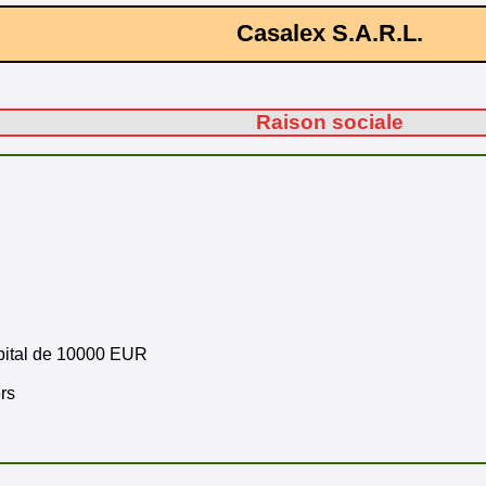
Casalex S.A.R.L.
Raison sociale
apital de 10000 EUR
rs